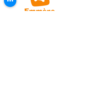
Gisele y Ben
domainebibaud@hotmail.com
Lieu-dit Bibaud Ouest 11160 Caunes-
Minervois
Teléfono: 04 68 77 60 37