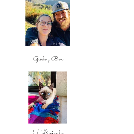
Gisele y Ben
Holliniento