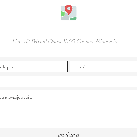
Lieu-dit Bibaud Ouest 11160 Caunes-Minervois
enviar a